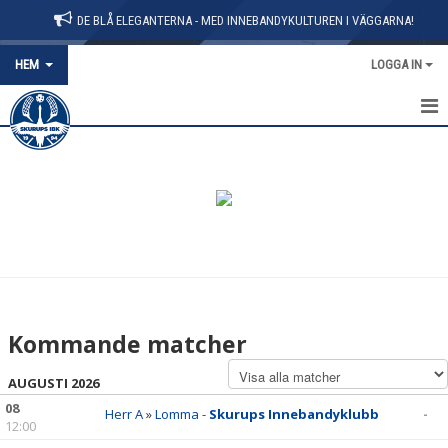
DE BLÅ ELEGANTERNA - MED INNEBANDYKULTUREN I VÄGGARNA!
HEM
LOGGA IN
HEM
OM KLUBBEN
KONTAKT
BLI MEDLEM
KALENDER
Kommande matcher
MATCHER
AUGUSTI 2026
PARTNERS
08
Herr A
»
Lomma -
Skurups Innebandyklubb
-
12:00
SIBK-SHOPEN