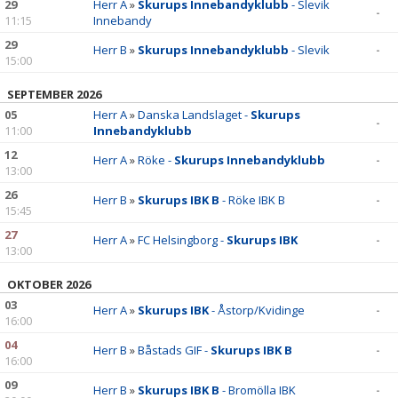
29
Herr A
»
Skurups Innebandyklubb
- Slevik
-
11:15
Innebandy
ALDRIG ENSAM
29
Herr B
»
Skurups Innebandyklubb
- Slevik
-
15:00
BILDGALLERI
SEPTEMBER 2026
05
Herr A
»
Danska Landslaget -
Skurups
-
11:00
Innebandyklubb
12
Herr A
»
Röke -
Skurups Innebandyklubb
-
13:00
26
Herr B
»
Skurups IBK B
- Röke IBK B
-
15:45
27
Herr A
»
FC Helsingborg -
Skurups IBK
-
13:00
OKTOBER 2026
03
Herr A
»
Skurups IBK
- Åstorp/Kvidinge
-
16:00
04
Herr B
»
Båstads GIF -
Skurups IBK B
-
16:00
09
Herr B
»
Skurups IBK B
- Bromölla IBK
-