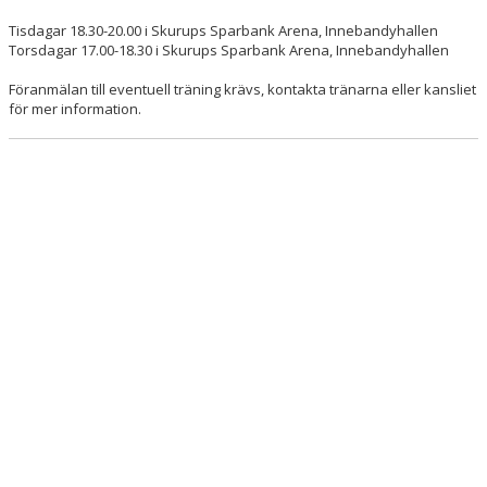
Tisdagar 18.30-20.00 i Skurups Sparbank Arena, Innebandyhallen
Torsdagar 17.00-18.30 i Skurups Sparbank Arena, Innebandyhallen
Föranmälan till eventuell träning krävs, kontakta tränarna eller kansliet
för mer information.