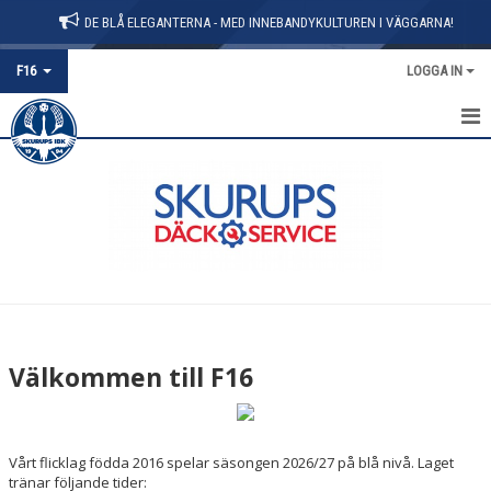
DE BLÅ ELEGANTERNA - MED INNEBANDYKULTUREN I VÄGGARNA!
F16
LOGGA IN
HEM
NYHETER
KALENDER
MATCHER
TRUPPEN
Välkommen till F16
Vårt flicklag födda 2016 spelar säsongen 2026/27 på blå nivå. Laget
tränar följande tider: