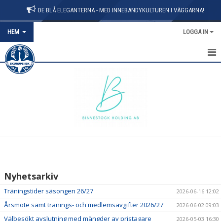
DE BLÅ ELEGANTERNA - MED INNEBANDYKULTUREN I VÄGGARNA!
HEM
LOGGA IN
HEM
OM KLUBBEN
KONTAKT
BLI MEDLEM
KALENDER
Nyhetsarkiv
MATCHER
Träningstider säsongen 26/27
2026-06-16 12:02
PARTNERS
Årsmöte samt tränings- och medlemsavgifter 2026/27
2026-06-02 09:03
Välbesökt avslutning med mängder av pristagare
2026-05-03 16:30
SIBK-SHOPEN