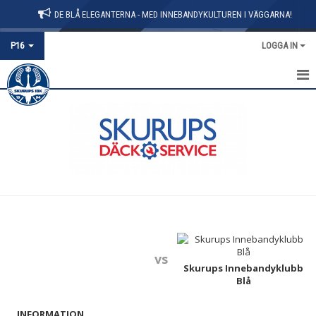
DE BLÅ ELEGANTERNA - MED INNEBANDYKULTUREN I VÄGGARNA!
P16
LOGGA IN
HEM
NYHETER
KALENDER
MATCHER
TRUPPEN
vs
Skurups Innebandyklubb
Blå
INFORMATION