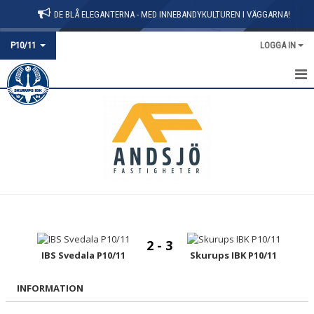
DE BLÅ ELEGANTERNA - MED INNEBANDYKULTUREN I VÄGGARNA!
P10/11
LOGGA IN
HEM
NYHETER
KALENDER
MATCHER
TRUPPEN
2 - 3
IBS Svedala P10/11
Skurups IBK P10/11
INFORMATION