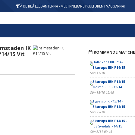
DE BLÅ ELEGANTERNA - MED INNEBANDYKULTUREN I VÄGGARNA!
lmstaden IK
KOMMANDE MATCHE
P14/15 Vit
Höllvikens IBF P14 -
Skurups IBK P14/15
Sön 11/10
Skurups IBK P14/15
-
Malmö FBC P13/14
Sön 18/10 12:45
Tygelsjö IK P13/14 -
Skurups IBK P14/15
Sön 25/10
Skurups IBK P14/15
-
IBS Svedala P14/15
Sön 8/11 09:45