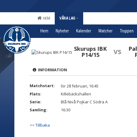
HEM
VÅRA LAG
Hem
Nyheter
Kalender
Matcher
Truppen
Skurups IBK
Pa
vs
P14/15
INFORMATION
Matchstart:
lör 28 februari, 16:45
Plats:
Killebäckshallen
Serie:
Blå Nivå Pojkar C Södra A
Samling:
16:30
<< Tillbaka