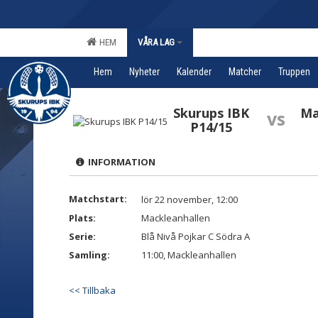
HEM
VÅRA LAG
Hem
Nyheter
Kalender
Matcher
Truppen
Skurups IBK
Ma
vs
P14/15
INFORMATION
Matchstart:
lör 22 november, 12:00
Plats:
Mackleanhallen
Serie:
Blå Nivå Pojkar C Södra A
Samling:
11:00, Mackleanhallen
<< Tillbaka