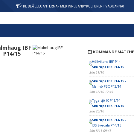
DE BLÅ ELEGANTERNA - MED INNEBANDYKULTUREN I VÄGGARNA!
lmhaug IBF
KOMMANDE MATCHE
P14/15
Höllvikens IBF P14 -
Skurups IBK P14/15
Sön 11/10
Skurups IBK P14/15
-
Malmö FBC P13/14
Sön 18/10 12:45
Tygelsjö IK P13/14 -
Skurups IBK P14/15
Sön 25/10
Skurups IBK P14/15
-
IBS Svedala P14/15
Sön 8/11 09:45