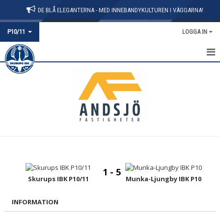
DE BLÅ ELEGANTERNA - MED INNEBANDYKULTUREN I VÄGGARNA!
P10/11
LOGGA IN
HEM
NYHETER
KALENDER
MATCHER
TRUPPEN
1 - 5
Skurups IBK P10/11
Munka-Ljungby IBK P10
INFORMATION