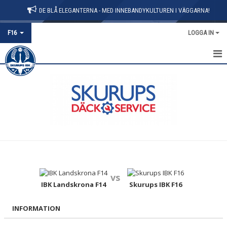
DE BLÅ ELEGANTERNA - MED INNEBANDYKULTUREN I VÄGGARNA!
F16
LOGGA IN
HEM
NYHETER
KALENDER
MATCHER
TRUPPEN
vs
IBK Landskrona F14
Skurups IBK F16
INFORMATION